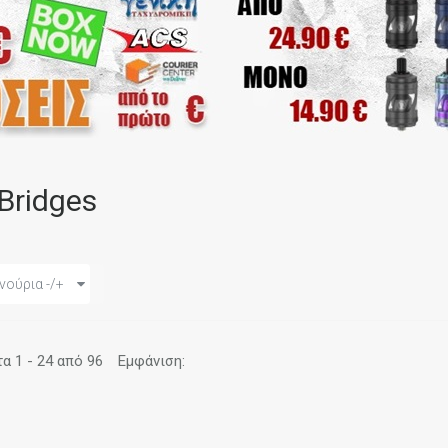
 Bridges
νούρια -/+
 1 - 24 από 96
Εμφάνιση: