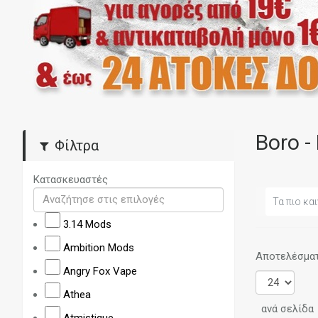
Boro -
Φίλτρα
Κατασκευαστές
Τα πιο και
3.14 Mods
Ambition Mods
Αποτελέσματα
Angry Fox Vape
Athea
ανά σελίδα
Atmistique