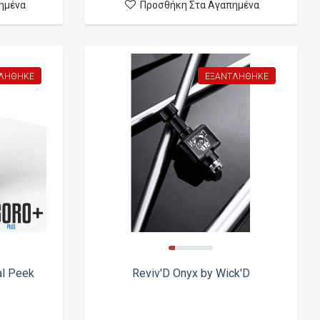
ημένα
Προσθήκη Στα Αγαπημένα
ΛΉΘΗΚΕ
ΕΞΑΝΤΛΉΘΗΚΕ
al Peek
Reviv'D Onyx by Wick'D