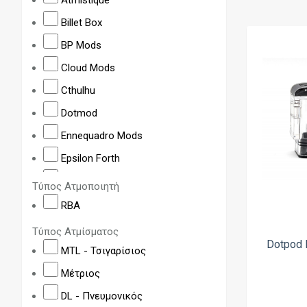
Billet Box
BP Mods
Cloud Mods
Cthulhu
Dotmod
Ennequadro Mods
Epsilon Forth
Golden Greek
Τύπος Ατμοποιητή
HUSSAR VAPES
RBA
K-C Mods
Τύπος Ατμίσματος
Dotpod 
Limelight Mechanics
MTL - Τσιγαρίσιος
Lost Vape
Μέτριος
Mission XV
DL - Πνευμονικός