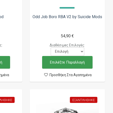
od
Odd Job Boro RBA V2 by Suicide Mods
54,90 €
ς:
Διαθέσιμες Επιλογές:
γή
Επιλέξτε Παραλλαγή
ημένα
Προσθήκη Στα Αγαπημένα
ΛΉΘΗΚΕ
ΕΞΑΝΤΛΉΘΗΚΕ