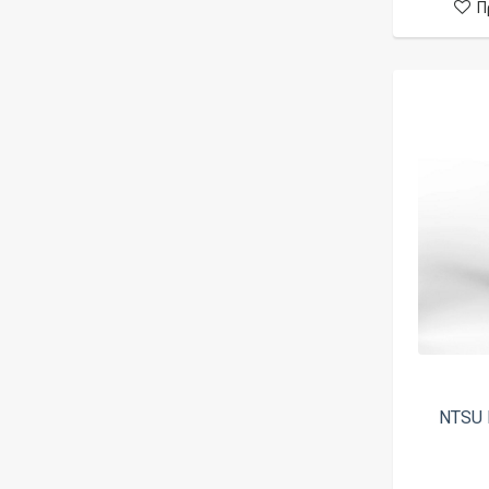
Π
NTSU B