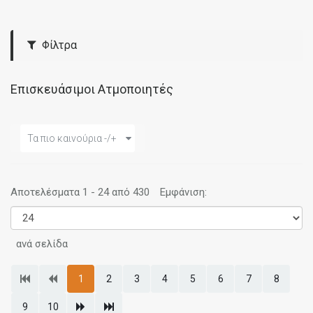
Φίλτρα
Επισκευάσιμοι Ατμοποιητές
Τα πιο καινούρια -/+
Αποτελέσματα 1 - 24 από 430
Εμφάνιση:
ανά σελίδα
1
2
3
4
5
6
7
8
9
10