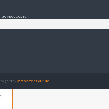
ι τις προσφορές.
Designed by
Contech Web Solutions
δα