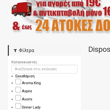
Dispos
Φίλτρα
Κατασκευαστές
Εκκαθάριση
Aroma King
Aspire
Avomi
Dinner Lady