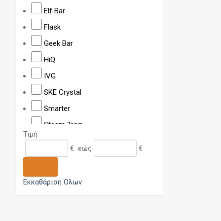
Elf Bar
Flask
Geek Bar
HiQ
IVG
SKE Crystal
Smarter
Steam Train
Τιμή
TITAN
€
εώς
€
Upends
XO Havana
Εκκαθάριση Όλων