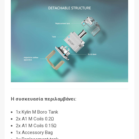
Η συσκευασία περιλαμβάνει:
1x Kylin M Boro Tank
2x A1 M Coils 0.2Ω
2x A1 M Coils 0.15Ω
1x Accessory Bag